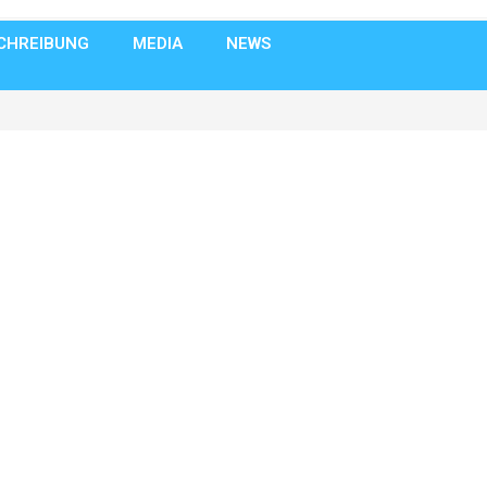
CHREIBUNG
MEDIA
NEWS
>
Uncategorized
>
Absage Demo